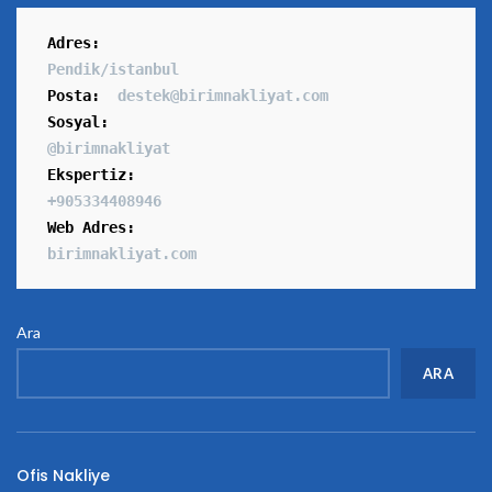
Adres
:
Pendik/istanbul
Posta:
destek@birimnakliyat.com
Sosyal:
@birimnakliyat
Ekspertiz:
+905334408946
Web Adres:
birimnakliyat.com
Ara
ARA
Ofis Nakliye