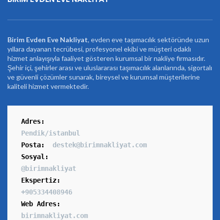
Birim Evden Eve Nakliyat
, evden eve taşımacılık sektöründe uzun
yıllara dayanan tecrübesi, profesyonel ekibi ve müşteri odaklı
hizmet anlayışıyla faaliyet gösteren kurumsal bir nakliye firmasıdır.
Şehir içi, şehirler arası ve uluslararası taşımacılık alanlarında, sigortalı
ve güvenli çözümler sunarak, bireysel ve kurumsal müşterilerine
kaliteli hizmet vermektedir.
Adres
:
Pendik/istanbul
Posta:
destek@birimnakliyat.com
Sosyal:
@birimnakliyat
Ekspertiz:
+905334408946
Web Adres:
birimnakliyat.com