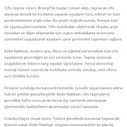
Ofis taşıma süreci, ilk keşif ile başlar. Uzman ekip, taşınacak ofis
alanında detaylı bir inceleme yaparak eşyaların türü, miktarı ve özel
gereksinimlerini analiz eder. Bu analiz doğrultusunda, firmaya özel
bir taşıma planı hazırlanır. Ofis mobilyaları, elektronik cihazlar, arşiv
dosyaları ve diğer ekipmanlar için uygun ambalajlama ve koruma
yöntemleri uygulanarak eşyaların zarar görmeden taşınması sağlanır.
Birim Nakliyat, modern araç filosu ve eğitimli personeliyle tüm ofis
eşyalarının güvenliğini en üst seviyede tutar. Taşıma sırasında
oluşabilecek risklere karşı eşyalar sigortalanır. Ayrıca demontaj-
montaj hizmeti sayesinde mobilyalar yerinde sökülüp, yeni ofiste
aynı titizlikle kurulur.
Firmanın sunduğu bu kapsamlı hizmetler, iş kaybı yaşanmaması adına
hızlı bir şekilde gerçekleştirilir. Birim Nakliyat, ofis taşımalarını
genellikle hafta sonu ya da mesai dışı saatlerde planlayarak
işletmenizin faaliyetlerini aksatmadan süreci tamamlar.
İstanbul başta olmak üzere Türkiye genelinde kurumsal taşımacılık
hizmeti sunan Birim Nakliyat, müşteri memnuniyetini ön planda