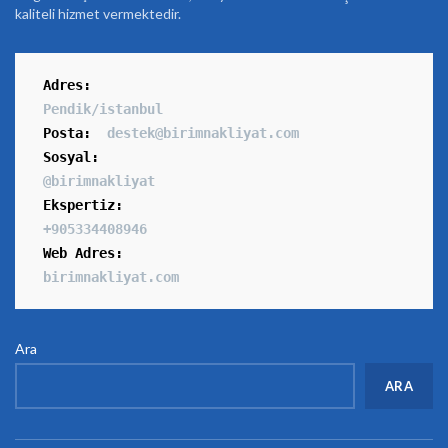
kaliteli hizmet vermektedir.
Adres
:
Pendik/istanbul
Posta:
destek@birimnakliyat.com
Sosyal:
@birimnakliyat
Ekspertiz:
+905334408946
Web Adres:
birimnakliyat.com
Ara
ARA