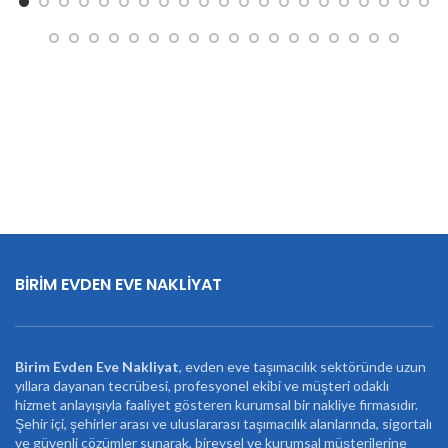
BİRİM EVDEN EVE NAKLİYAT
Birim Evden Eve Nakliyat
, evden eve taşımacılık sektöründe uzun
yıllara dayanan tecrübesi, profesyonel ekibi ve müşteri odaklı
hizmet anlayışıyla faaliyet gösteren kurumsal bir nakliye firmasıdır.
Şehir içi, şehirler arası ve uluslararası taşımacılık alanlarında, sigortalı
ve güvenli çözümler sunarak, bireysel ve kurumsal müşterilerine