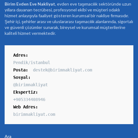
Birim Evden Eve Nakliyat
, evden eve taşımacılık sektöründe uzun
yıllara dayanan tecrübesi, profesyonel ekibi ve müşteri odaklı
hizmet anlayışıyla faaliyet gösteren kurumsal bir nakliye firmasıdır.
Şehir içi, şehirler arası ve uluslararası taşımacılık alanlarında, sigortalı
ve güvenli çözümler sunarak, bireysel ve kurumsal müşterilerine
kaliteli hizmet vermektedir.
Adres
:
Pendik/istanbul
Posta:
destek@birimnakliyat.com
Sosyal:
@birimnakliyat
Ekspertiz:
+905334408946
Web Adres:
birimnakliyat.com
Ara