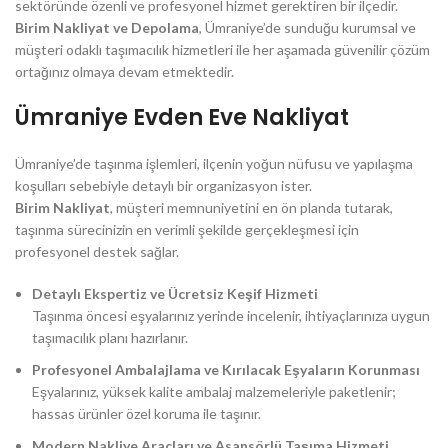
sektöründe özenli ve profesyonel hizmet gerektiren bir ilçedir.
Birim Nakliyat ve Depolama
, Ümraniye’de sunduğu kurumsal ve
müşteri odaklı taşımacılık hizmetleri ile her aşamada güvenilir çözüm
ortağınız olmaya devam etmektedir.
Ümraniye Evden Eve Nakliyat
Ümraniye’de taşınma işlemleri, ilçenin yoğun nüfusu ve yapılaşma
koşulları sebebiyle detaylı bir organizasyon ister.
Birim Nakliyat
, müşteri memnuniyetini en ön planda tutarak,
taşınma sürecinizin en verimli şekilde gerçekleşmesi için
profesyonel destek sağlar.
Detaylı Ekspertiz ve Ücretsiz Keşif Hizmeti
Taşınma öncesi eşyalarınız yerinde incelenir, ihtiyaçlarınıza uygun
taşımacılık planı hazırlanır.
Profesyonel Ambalajlama ve Kırılacak Eşyaların Korunması
Eşyalarınız, yüksek kalite ambalaj malzemeleriyle paketlenir;
hassas ürünler özel koruma ile taşınır.
Modern Nakliye Araçları ve Asansörlü Taşıma Hizmeti