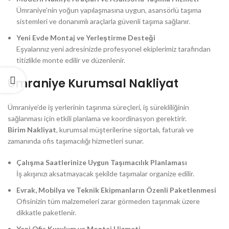
Ümraniye’nin yoğun yapılaşmasına uygun, asansörlü taşıma
sistemleri ve donanımlı araçlarla güvenli taşıma sağlanır.
Yeni Evde Montaj ve Yerleştirme Desteği
Eşyalarınız yeni adresinizde profesyonel ekiplerimiz tarafından
titizlikle monte edilir ve düzenlenir.
Ümraniye Kurumsal Nakliyat
Ümraniye’de iş yerlerinin taşınma süreçleri, iş sürekliliğinin
sağlanması için etkili planlama ve koordinasyon gerektirir.
Birim Nakliyat
, kurumsal müşterilerine sigortalı, faturalı ve
zamanında ofis taşımacılığı hizmetleri sunar.
Çalışma Saatlerinize Uygun Taşımacılık Planlaması
İş akışınızı aksatmayacak şekilde taşımalar organize edilir.
Evrak, Mobilya ve Teknik Ekipmanların Özenli Paketlenmesi
Ofisinizin tüm malzemeleri zarar görmeden taşınmak üzere
dikkatle paketlenir.
Yeni Ofis Kurulum ve Montaj Hizmeti